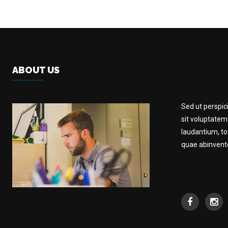
ABOUT US
Sed ut perspic
sit voluptate
laudantium, t
quae abinventor