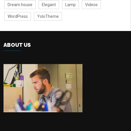
Dream house
Elegant
Lamp
Videos
WordPress
YoloTheme
ABOUT US