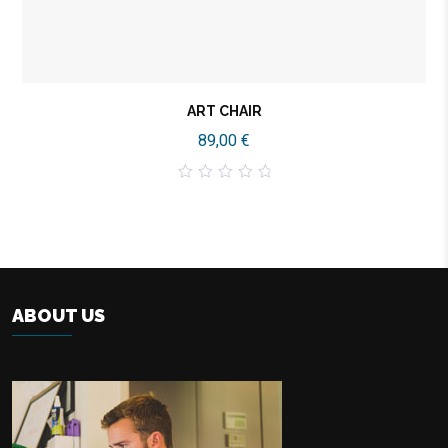
ART CHAIR
89,00
€
0
out
of
5
ABOUT US